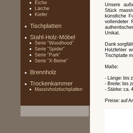
Eiche
Unsere auße
Lärche
Stück massi
Kiefer
künstliche F
vollendeter
Tischplatten
authentische
Unikat.
Stahl-Holz-Möbel
Serie "Woodhood"
Dank sorgfält
Serie "Spider"
Holzfehler w
Serie "Park"
Tischplatte m
Serie "X-Beine"
Maße:
Brennholz
- Länge: bis 
Trockenkammer
- Breite: bis
Massivholztischplatten
- Stärke: ca.
Preise: auf A