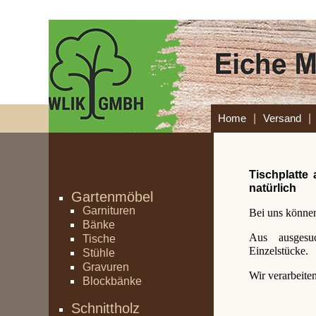
|
|
Home
Versand
Tischplatte
natürlich
Gartenmöbel
Garnituren
Bei uns können
Bänke
Aus ausgesu
Tische
Einzelstücke.
Stühle
Gravuren
Wir verarbeite
Blockbänke
Schnittholz