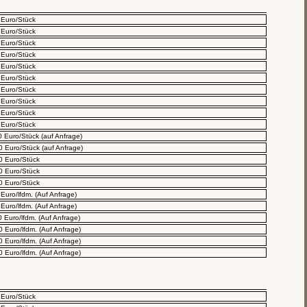
 Euro/Stück
 Euro/Stück
 Euro/Stück
 Euro/Stück
 Euro/Stück
 Euro/Stück
 Euro/Stück
 Euro/Stück
 Euro/Stück
 Euro/Stück
 Euro/Stück (auf Anfrage)
0 Euro/Stück (auf Anfrage)
0 Euro/Stück
0 Euro/Stück
0 Euro/Stück
Euro/lfdm. (Auf Anfrage)
Euro/lfdm. (Auf Anfrage)
 Euro/lfdm. (Auf Anfrage)
 Euro/lfdm. (Auf Anfrage)
 Euro/lfdm. (Auf Anfrage)
 Euro/lfdm. (Auf Anfrage)
 Euro/Stück