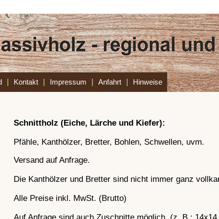
|
|
|
|
d
Kontakt
Impressum
Anfahrt
Hinweise
Schnittholz (Eiche, Lärche und Kiefer):
Pfähle, Kanthölzer, Bretter, Bohlen,
Schwellen, uvm.
Versand auf Anfrage.
Die Kanthölzer und Bretter sind nicht immer ganz vollkan
Alle Preise inkl. MwSt. (Brutto)
Auf Anfrage sind auch Zuschnitte möglich. (z. B.: 14x14