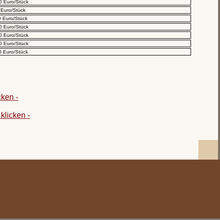
0 Euro/Stück
 Euro/Stück
0 Euro/Stück
0 Euro/Stück
0 Euro/Stück
0 Euro/Stück
0 Euro/Stück
cken -
 klicken -