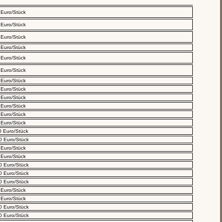
 Euro/Stück
 Euro/Stück
 Euro/Stück
 Euro/Stück
 Euro/Stück
 Euro/Stück
 Euro/Stück
 Euro/Stück
 Euro/Stück
 Euro/Stück
 Euro/Stück
 Euro/Stück
0 Euro/Stück
0 Euro/Stück
 Euro/Stück
 Euro/Stück
0 Euro/Stück
0 Euro/Stück
0 Euro/Stück
 Euro/Stück
 Euro/Stück
0 Euro/Stück
0 Euro/Stück