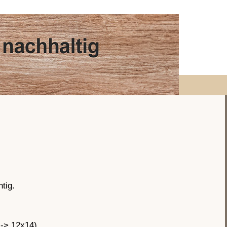
tig.
 -> 12x14)