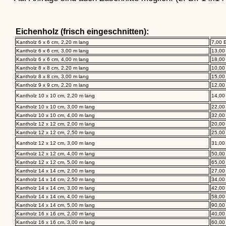
Eichenholz (frisch eingeschnitten):
Kantholz 6 x 6 cm, 2,20 m lang
7,00 
Kantholz 6 x 6 cm, 3,00 m lang
13,00
Kantholz 6 x 6 cm, 4,00 m lang
18,00
Kantholz 8 x 8 cm, 2,20 m lang
10,00
Kantholz 8 x 8 cm, 3,00 m lang
15,00
Kantholz 9 x 9 cm, 2,20 m lang
12,00
Kantholz 10 x 10 cm, 2,20 m lang
14,00
Kantholz 10 x 10 cm, 3,00 m lang
22,00
Kantholz 10 x 10 cm, 4,00 m lang
32,00
Kantholz 12 x 12 cm, 2,00 m lang
20,00
Kantholz 12 x 12 cm, 2,50 m lang
25,00
Kantholz 12 x 12 cm, 3,00 m lang
31,00
Kantholz 12 x 12 cm, 4,00 m lang
50,00
Kantholz 12 x 12 cm, 5,00 m lang
65,00
Kantholz 14 x 14 cm, 2,00 m lang
27,00
Kantholz 14 x 14 cm, 2,50 m lang
34,00
Kantholz 14 x 14 cm, 3,00 m lang
42,00
Kantholz 14 x 14 cm, 4,00 m lang
58,00
Kantholz 14 x 14 cm, 5,00 m lang
90,00
Kantholz 16 x 16 cm, 2,00 m lang
40,00
Kantholz 16 x 16 cm, 3,00 m lang
60,00