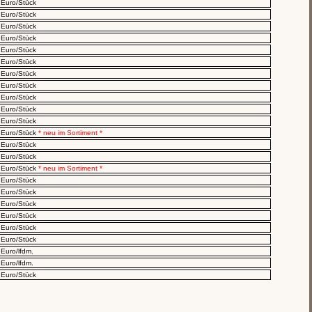
 Euro/Stück
 Euro/Stück
 Euro/Stück
 Euro/Stück
 Euro/Stück
 Euro/Stück
 Euro/Stück
 Euro/Stück
 Euro/Stück
 Euro/Stück
 Euro/Stück
 Euro/Stück
* neu im Sortiment *
 Euro/Stück
 Euro/Stück
 Euro/Stück
* neu im Sortiment *
 Euro/Stück
 Euro/Stück
 Euro/Stück
 Euro/Stück
 Euro/Stück
 Euro/Stück
Euro/lfdm.
Euro/lfdm.
 Euro/Stück